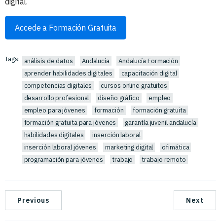
digital.
Accede a Formación Gratuita
Tags:
análisis de datos
Andalucía
Andalucía Formación
aprender habilidades digitales
capacitación digital
competencias digitales
cursos online gratuitos
desarrollo profesional
diseño gráfico
empleo
empleo para jóvenes
formación
formación gratuita
formación gratuita para jóvenes
garantía juvenil andalucía
habilidades digitales
inserción laboral
inserción laboral jóvenes
marketing digital
ofimática
programación para jóvenes
trabajo
trabajo remoto
Previous
Next